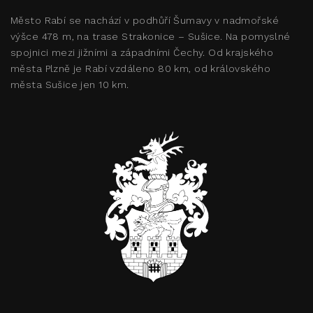
Město Rabí se nachází v podhůří Šumavy v nadmořské
výšce 478 m, na trase Strakonice – Sušice. Na pomyslné
spojnici mezi jižními a západními Čechy. Od krajského
města Plzně je Rabí vzdáleno 80 km, od královského
města Sušice jen 10 km.