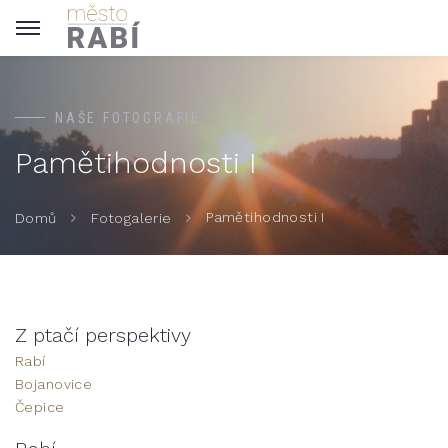
NAŠE FOTOGRAFIE
Pamětihodnosti I
Pamětihodnosti I
Domů
Fotogalerie
Z ptačí perspektivy
Rabí
Bojanovice
Čepice