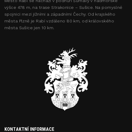
Město Rabí se nachází v podhůří Šumavy v nadmořské
výšce 478 m, na trase Strakonice – Sušice. Na pomyslné
spojnici mezi jižními a západními Čechy. Od krajského
města Plzně je Rabí vzdáleno 80 km, od královského
města Sušice jen 10 km.
KONTAKTNÍ INFORMACE