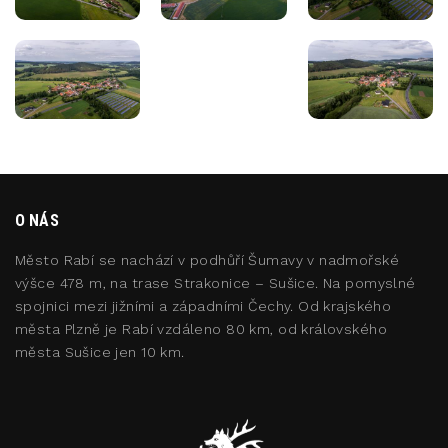
O NÁS
Město Rabí se nachází v podhůří Šumavy v nadmořské
výšce 478 m, na trase Strakonice – Sušice. Na pomyslné
spojnici mezi jižními a západními Čechy. Od krajského
města Plzně je Rabí vzdáleno 80 km, od královského
města Sušice jen 10 km.