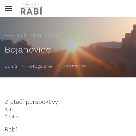
NAŠE FOTOGRAFIE
Bojanovice
Bojanovice
Domů
Fotogalerie
Z ptačí perspektivy
Rabí
Čepice
Rabí