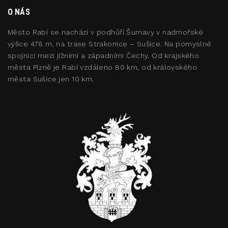
O NÁS
Město Rabí se nachází v podhůří Šumavy v nadmořské
výšce 478 m, na trase Strakonice – Sušice. Na pomyslné
spojnici mezi jižními a západními Čechy. Od krajského
města Plzně je Rabí vzdáleno 80 km, od královského
města Sušice jen 10 km.