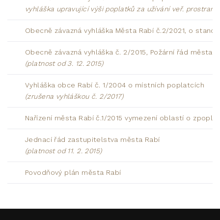
vyhláška upravující výši poplatků za užívání veř. prostranst
Obecně závazná vyhláška Města Rabí č.2/2021, o stan
Obecně závazná vyhláška č. 2/2015, Požární řád města R
(platnost od 3. 12. 2015)
Vyhláška obce Rabí č. 1/2004 o místních poplatcích
(zrušena vyhláškou č. 2/2017)
Nařízení města Rabí č.1/2015 vymezení oblastí o zpopla
Jednací řád zastupitelstva města Rabí
(platnost od 11. 2. 2015)
Povodňový plán města Rabí