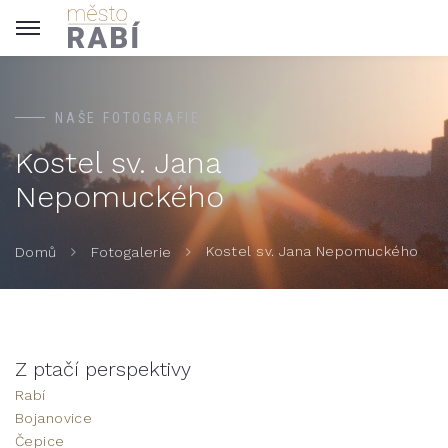
NAŠE FOTOGRAFIE
Kostel sv. Jana
Nepomuckého
Kostel sv. Jana Nepomuckého
Domů
Fotogalerie
Z ptačí perspektivy
Rabí
Bojanovice
Čepice