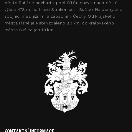
Město Rabí se nachází v podhůří Šumavy v nadmořské
výšce 478 m, na trase Strakonice – Sušice. Na pomyslné
spojnici mezi jižními a západními Čechy. Od krajského
města Plzně je Rabí vzdáleno 80 km, od královského
města Sušice jen 10 km.
KONTAKTNÍ INFORMACE