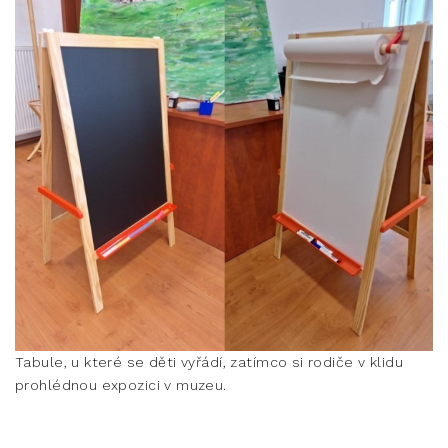
Tabule, u které se děti vyřádí, zatímco si rodiče v klidu
prohlédnou expozici v muzeu.