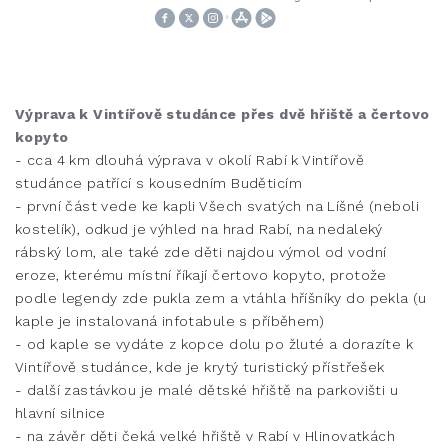
Výprava k Vintířově studánce přes dvě hřiště a čertovo
kopyto
- cca 4 km dlouhá výprava v okolí Rabí k Vintířově
studánce patřící s kousedním Buděticím
- první část vede ke kapli Všech svatých na Líšné (neboli
kostelík), odkud je výhled na hrad Rabí, na nedaleký
rábský lom, ale také zde děti najdou výmol od vodní
eroze, kterému místní říkají čertovo kopyto, protože
podle legendy zde pukla zem a vtáhla hříšníky do pekla (u
kaple je instalovaná infotabule s příběhem)
- od kaple se vydáte z kopce dolu po žluté a dorazíte k
Vintířově studánce, kde je krytý turistický přístřešek
- další zastávkou je malé dětské hřiště na parkovišti u
hlavní silnice
- na závěr děti čeká velké hřiště v Rabí v Hlinovatkách