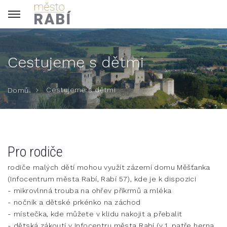
Cestujeme s dětmi
Cestujeme s dětmi
Domů
Pro rodiče
rodiče malých dětí mohou využít zázemí domu Měšťanka
(Infocentrum města Rabí, Rabí 57), kde je k dispozici
- mikrovlnná trouba na ohřev příkrmů a mléka
- nočník a dětské prkénko na záchod
- místečka, kde můžete v klidu nakojit a přebalit
- dětská zákoutí v Infocentru města Rabí (v 1. patře herna