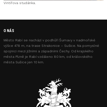
Vintířova studánka.
O NÁS
Město Rabí se nachází v podhůří Šumavy v nadmořské
výšce 478 m, na trase Strakonice – Sušice. Na pomyslné
spojnici mezi jižními a západními Čechy. Od krajského
města Plzně je Rabí vzdáleno 80 km, od královského
města Sušice jen 10 km.