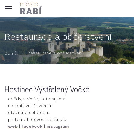
Restaurace a občerstvení
Restaurace a občerstvení
Domů
Hostinec Vystřelený Vočko
- obědy, večeře, hotová jídla
- sezení uvnitř i venku
- otevřeno celoročně
- platba v hotovosti a kartou
-
web
|
facebook
|
instagram