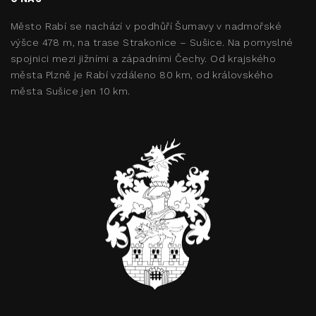
Město Rabí se nachází v podhůří Šumavy v nadmořské
výšce 478 m, na trase Strakonice – Sušice. Na pomyslné
spojnici mezi jižními a západními Čechy. Od krajského
města Plzně je Rabí vzdáleno 80 km, od královského
města Sušice jen 10 km.