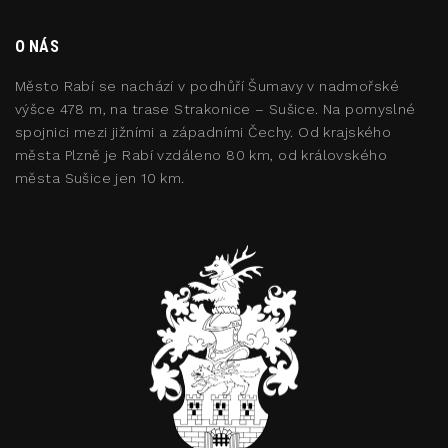
O NÁS
Město Rabí se nachází v podhůří Šumavy v nadmořské
výšce 478 m, na trase Strakonice – Sušice. Na pomyslné
spojnici mezi jižními a západními Čechy. Od krajského
města Plzně je Rabí vzdáleno 80 km, od královského
města Sušice jen 10 km.