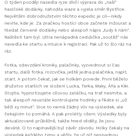
O týden později nasedla ryze dívčí výprava do „naší“
hasičské dodávky, nahodila waze a vyjela směr Bystřice.
Největším dobrodružstvím těchto expedic je cíl—nikdy
nevíte, kde je. Za značkou hostící obce začnete mžourat a
hledat červené dodávky nebo alespoň nápis „tudy k nám“.
Naštěstí tam byl. Ultra nenápadná cedulička „soutěž“ nás
navedla ke startu a intuice k registraci. Pak už to šlo ráz na
ráz.
Fotka, odevzdání kroniky, palačinky, vyzvednout si čas
startu, další fotka, rozcvička, ještě jedna palačinka, napít,
start. A potom čekat, jak se holkám povede. První běželo
družstvo starších ve složení Lucka, Terka, Maky, Áňa a Kiki.
Stojíte, hypnotizujete cílovou zatáčku, na trať nesmíte, a
tak alespoň neustále kontrolujete hodinky a říkáte si „už
běží xy minut“. Sice to nemá žádný vliv na výsledek, ale
čekajícím to pomáhá. A pak prolétly cílem. Výsledky byly
aktualizované průběžně, takže hned věděly, že jsou
deváté. O to napínavější byl závěr závodu. Holky čekaly na
výsledek každého týmu a věřily, že už níž nespadnou.