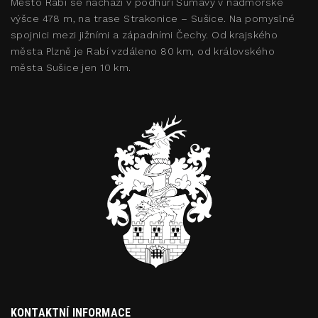
Město Rabí se nachází v podhůří Šumavy v nadmořské
výšce 478 m, na trase Strakonice – Sušice. Na pomyslné
spojnici mezi jižními a západními Čechy. Od krajského
města Plzně je Rabí vzdáleno 80 km, od královského
města Sušice jen 10 km.
KONTAKTNÍ INFORMACE