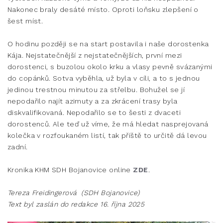
Nakonec braly desáté místo. Oproti loňsku zlepšení o
šest míst.
O hodinu později se na start postavila i naše dorostenka
Kája. Nejstatečnější z nejstatečnějších, první mezi
dorostenci, s buzolou okolo krku a vlasy pevně svázanými
do copánků. Sotva vyběhla, už byla v cíli, a to s jednou
jedinou trestnou minutou za střelbu. Bohužel se jí
nepodařilo najít azimuty a za zkrácení trasy byla
diskvalifikovaná. Nepodařilo se to šesti z dvaceti
dorostenců. Ale teď už víme, že má hledat nasprejovaná
kolečka v rozfoukaném listí, tak příště to určitě dá levou
zadní.
Kronika KHM SDH Bojanovice online
ZDE
.
Tereza Freidingerová (SDH Bojanovice)
Text byl zaslán do redakce 16. října 2025