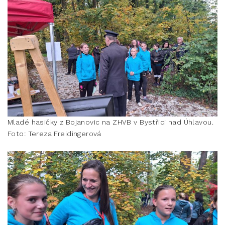
Mladé hasičky z Bojanovic na ZHVB v Bystřici nad Úhlavou.
Foto: Tereza Freidingerová