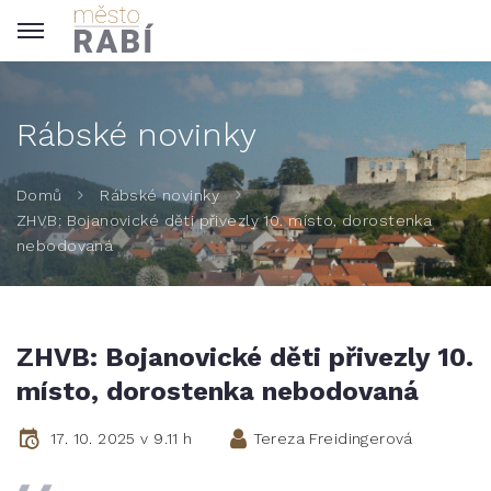
Rábské novinky
Domů
Rábské novinky
ZHVB: Bojanovické děti přivezly 10. místo, dorostenka
nebodovaná
ZHVB: Bojanovické děti přivezly 10.
místo, dorostenka nebodovaná
17. 10. 2025 v 9.11 h
Tereza Freidingerová