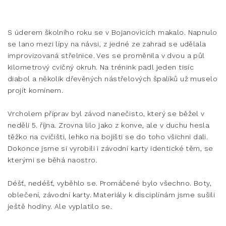
S úderem školního roku se v Bojanovicích makalo. Napnulo
se lano mezi lípy na návsi, z jedné ze zahrad se udělala
improvizovaná střelnice. Ves se proměnila v dvou a půl
kilometrový cvičný okruh. Na trénink padl jeden tisíc
diabol a několik dřevěných nástřelových špalíků už muselo
projít komínem.
Vrcholem příprav byl závod nanečisto, který se běžel v
neděli 5. října. Zrovna lilo jako z konve, ale v duchu hesla
těžko na cvičišti, lehko na bojišti se do toho všichni dali.
Dokonce jsme si vyrobili i závodní karty identické těm, se
kterými se běhá naostro.
Déšť, nedéšť, vyběhlo se. Promáčené bylo všechno. Boty,
oblečení, závodní karty. Materiály k disciplínám jsme sušili
ještě hodiny. Ale vyplatilo se.