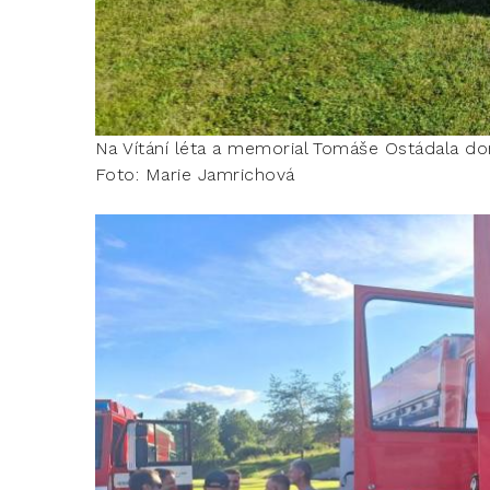
Na Vítání léta a memorial Tomáše Ostádala dora
Foto: Marie Jamrichová