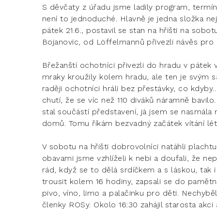
S děvčaty z úřadu jsme ladily program, termín 
není to jednoduché. Hlavně je jedna složka nej
pátek 21.6., postavil se stan na hřišti na sobot
Bojanovic, od Löffelmannů přivezli návěs pro 
Břežanští ochotníci přivezli do hradu v páte
mraky kroužily kolem hradu, ale ten je svým 
raději ochotníci hráli bez přestávky, co kdyby…
chutí, že se víc než 110 diváků náramně bavilo.
stal součástí představení, já jsem se nasmála
domů. Tomu říkám bezvadný začátek vítání lét
V sobotu na hřišti dobrovolníci natáhli plachtu
obavami jsme vzhlíželi k nebi a doufali, že n
rád, když se to dělá srdíčkem a s láskou, tak i 
trousit kolem 16 hodiny, zapsali se do pamětní 
pivo, víno, limo a palačinku pro děti. Nechyb
členky ROSy. Okolo 16:30 zahájil starosta akc