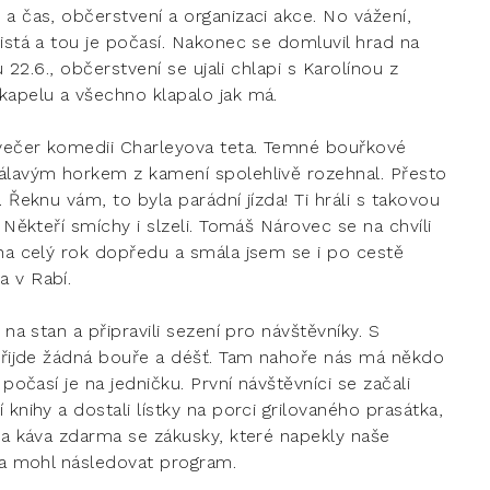
a čas, občerstvení a organizaci akce. No vážení,
istá a tou je počasí. Nakonec se domluvil hrad na
u 22.6., občerstvení se ujali chlapi s Karolínou z
kapelu a všechno klapalo jak má.
k večer komedii Charleyova teta. Temné bouřkové
sálavým horkem z kamení spolehlivě rozehnal. Přesto
 Řeknu vám, to byla parádní jízda! Ti hráli s takovou
 Někteří smíchy i slzeli. Tomáš Nárovec se na chvíli
 na celý rok dopředu a smála jsem se i po cestě
a v Rabí.
 na stan a připravili sezení pro návštěvníky. S
epřijde žádná bouře a déšť. Tam nahoře nás má někdo
počasí je na jedničku. První návštěvníci se začali
knihy a dostali lístky na porci grilovaného prasátka,
ěla káva zdarma se zákusky, které napekly naše
i a mohl následovat program.