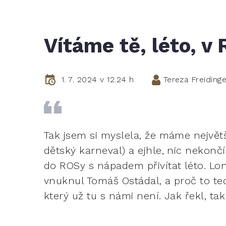
Vítáme tě, léto, v
1. 7. 2024 v 12.24 h
Tereza Freiding
Tak jsem si myslela, že máme největš
dětský karneval) a ejhle, nic nekonč
do ROSy s nápadem přivítat léto. L
vnuknul Tomáš Ostádal, a proč to te
který už tu s námi není. Jak řekl, tak