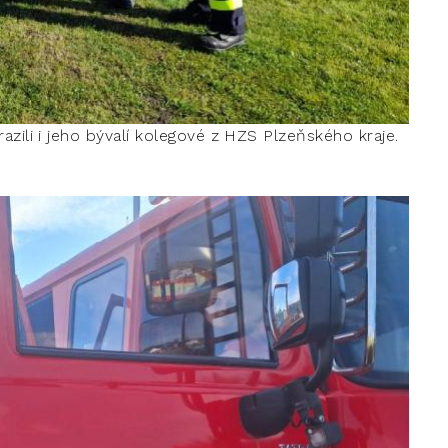
zili i jeho bývalí kolegové z HZS Plzeňského kraje.