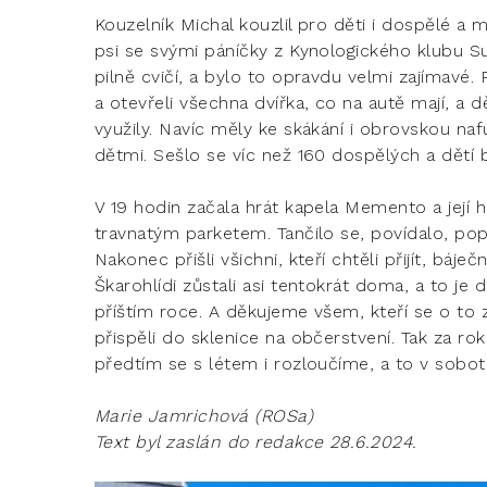
Kouzelník Michal kouzlil pro děti i dospělé a
psi se svými páníčky z Kynologického klubu S
pilně cvičí, a bylo to opravdu velmi zajímavé. P
a otevřeli všechna dvířka, co na autě mají, a d
využily. Navíc měly ke skákání i obrovskou na
dětmi. Sešlo se víc než 160 dospělých a dětí 
V 19 hodin začala hrát kapela Memento a její
travnatým parketem. Tančilo se, povídalo, pop
Nakonec přišli všichni, kteří chtěli přijít, báj
Škarohlídi zůstali asi tentokrát doma, a to 
příštím roce. A děkujeme všem, kteří se o to 
přispěli do sklenice na občerstvení. Tak za rok
předtím se s létem i rozloučíme, a to v sobot
Marie Jamrichová (ROSa)
Text byl zaslán do redakce 28.6.2024.