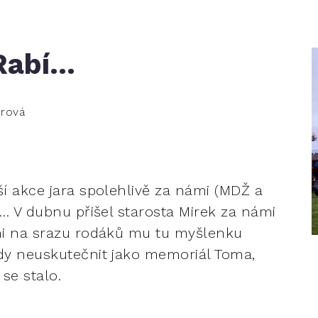
 Rabí…
erová
í akce jara spolehlivě za námi (MDŽ a
í… V dubnu přišel starosta Mirek za námi
oni na srazu rodáků mu tu myšlenku
dy neuskutečnit jako memoriál Toma,
 se stalo.