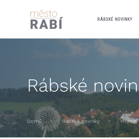
RÁBSKÉ NOVINKY
Rábské novin
Vítáme 
Domů
Rábské novinky