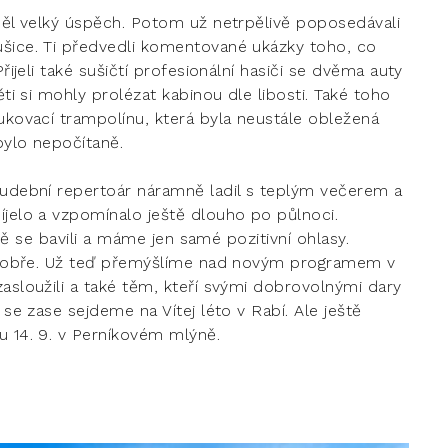
 měl velký úspěch. Potom už netrpělivě poposedávali
ušice. Ti předvedli komentované ukázky toho, co
řijeli také sušičtí profesionální hasiči se dvěma auty
ěti si mohly prolézat kabinou dle libosti. Také toho
fukovací trampolínu, která byla neustále obležená
bylo nepočítaně.
 hudební repertoár náramně ladil s teplým večerem a
íjelo a vzpomínalo ještě dlouho po půlnoci.
ečně se bavili a máme jen samé pozitivní ohlasy.
je dobře. Už teď přemýšlíme nad novým programem v
zasloužili a také těm, kteří svými dobrovolnými dary
 se zase sejdeme na Vítej léto v Rabí. Ale ještě
u 14. 9. v Perníkovém mlýně.