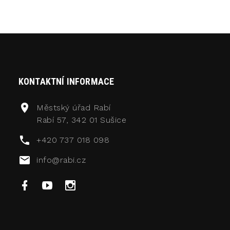
KONTAKTNÍ INFORMACE
Městský úřad Rabí
Rabí 57, 342 01 Sušice
+420 737 018 098
info@rabi.cz