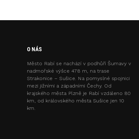
O NÁS
Město Rabí se nachází v podhůří Šumavy v
nadmořské výšce 478 m, na trase
Strakonice – Sušice. Na pomyslné spojnici
mezi jižními a západními Čechy. Od
krajského města Plzně je Rabí vzdáleno 80
km, od královského města Sušice jen 10
km.