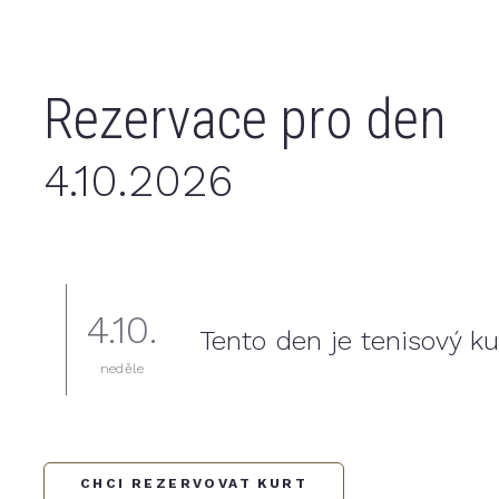
Rezervace pro den
4.10.2026
4.10.
Tento den je tenisový ku
neděle
CHCI REZERVOVAT KURT