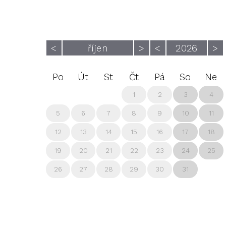
<
říjen
>
<
2026
>
Po
Út
St
Čt
Pá
So
Ne