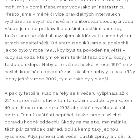
mohl mít v domě třeba metr vody jako jiní nešťastníci.
Přesto jsme v méně či více pravidelných intervalech
vycházeli ze svých domovů a monitorovali stoupající vodu.
Všude jsme se potkávali s dalšími a dalšími sousedy,
takže jsme se všichni navzájem uklidňovali a hned byl ten
strach snesitelnější. Od starousedlíků jsme si poslechli,
jak to bylo v roce 1993, kdy byla ta povodeň největší –
kudy šla voda, kterým oknem tenkrát lezli domů, kudy jim
teklo do sklepa. Nebylo to vůbec hezké. V roce 1997 se v
našich končinách povodně zas tak silné nebyly, a pak přišly
jedny ještě v roce 2002, ty ale také byly slabší.
A pak ty letošní. Hladina řeky se k večeru vyšplhala až k
221 cm, normální stav v tomto ročním období bývá kolem
40 cm. K extrému z roku 1993 ale ještě chybělo asi půl
metru. Ten už naštěstí nepřišel, takže jsme si všichni
opravdu hodně oddechli. Škody na majetku minimální a
těch pár zahrádek, zahrad, polí a kemp taky jednou
vyschnou. Když jsme si pak večer pustili zprávy a viděli tu