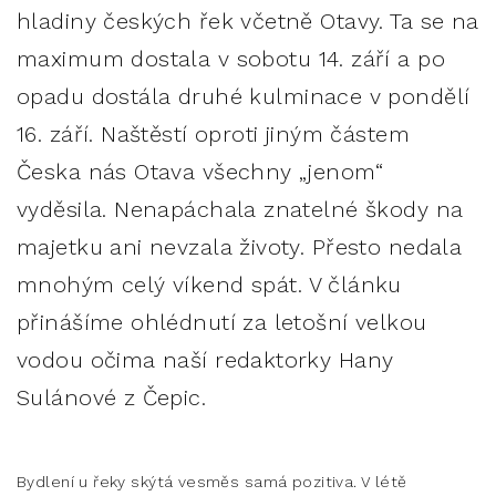
hladiny českých řek včetně Otavy. Ta se na
maximum dostala v sobotu 14. září a po
opadu dostála druhé kulminace v pondělí
16. září. Naštěstí oproti jiným částem
Česka nás Otava všechny „jenom“
vyděsila. Nenapáchala znatelné škody na
majetku ani nevzala životy. Přesto nedala
mnohým celý víkend spát. V článku
přinášíme ohlédnutí za letošní velkou
vodou očima naší redaktorky Hany
Sulánové z Čepic.
Bydlení u řeky skýtá vesměs samá pozitiva. V létě