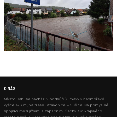
O NÁS
Město Rabí se nachází v podhůří Šumavy v nadmořské
výšce 478 m, na trase Strakonice – Sušice. Na pomyslné
spojnici mezi jižními a západními Čechy. Od krajského
města Plzně je Rabí vzdáleno 80 km, od královského