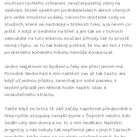
možnost rychlého zchlazení, nevyčerpatelný zdroj na
zalévání, široké spektrum podnikatelských aktivit cílených
pro velké množství vodáků, celoroční dostatek vody ve
studních, které se nacházejí v blízkosti toku, a já nevím co
ještě. A když si sednete na břeh a jen tak se v tichosti
zakoukáte na tuto krásnou součást přírody, tak to prostě
nemá chybu. Je to tak krásný pohled, že mu ani ten z toho
pověstného koňského hřbetu nemůže konkurovat.
Jedno negativum to bydlení u řeky ale přeci jenom má.
Povodně. Nedochází k nim naštěstí zas až tak často, ale
když už jednou přijdou, zanechají po sobě paseku. V
lepším případě jen několik hodin napětí, obav a
neskutečného strachu.
Takže když se letos 14. září začaly naplňovat předpovědi a
řeka rychle stoupala, nenašli byste v Čepicích nikoho, kdo
seděl celý den doma a nic to s ním nedělalo. Naštěstí
prognózy u nás nebyly tak nepříznivé jako v jiných částech
republiky, takže jsme se asi nikdo vyloženě nebál, že by