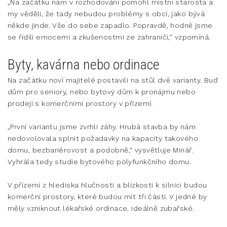
„Na začátku nám v rozhodování pomohl místní starosta a
my věděli, že tady nebudou problémy s obcí, jako bývá
někde jinde. Vše do sebe zapadlo. Popravdě, hodně jsme
se řídili emocemi a zkušenostmi ze zahraničí,“ vzpomíná.
Byty, kavárna nebo ordinace
Na začátku noví majitelé postavili na stůl dvě varianty. Buď
dům pro seniory, nebo bytový dům k pronájmu nebo
prodeji s komerčními prostory v přízemí.
„První variantu jsme zvrhli záhy. Hrubá stavba by nám
nedovolovala splnit požadavky na kapacity takového
domu, bezbariérovost a podobně,“ vysvětluje Minář.
Vyhrála tedy studie bytového polyfunkčního domu.
V přízemí z hlediska hlučnosti a blízkosti k silnici budou
komerční prostory, které budou mít tři části. V jedné by
měly vzniknout lékařské ordinace, ideálně zubařské.