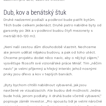
Dub, kov a benátský štuk
Druhé nadzemní podlaží a podkroví bude patřit bytům.
Těch bude celkem jedenáct. Druhé patro nabídne byty od
garsonky po 3kk a v podkroví budou čtyři mezonety s
metráží 80-120 m2.
„Není naší cestou dům dlouhodobě vlastnit. Nechceme
ale jenom udělat nějakou budovu, a pak od toho utéct.
Chceme projektu dodat něco navíc, aby o něj byl zájem,“
vysvětluje filosofii své vizionářské práce Minář. Tím „něčím
navíc“ je velmi příjemný a hřejivý interiér, jehož nosnými
prvky jsou dřevo a kov v teplých barvách.
„Byty bychom chtěli nabídnout vybavené, jak jsou
navržené ve vizualizacích. Ale budou dvě možnosti. Jedna
bude holá, jenom podlahy. A druhá bude včetně vybavení,“
popisuje záměr investor. „Pro spoustu lidí je velmi náročné