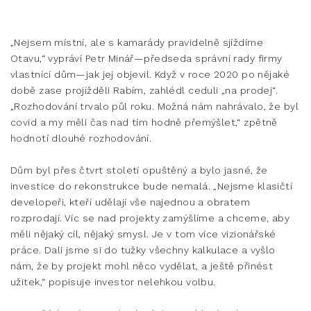
„Nejsem místní, ale s kamarády pravidelně sjíždíme
Otavu,“ vypráví Petr Minář—předseda správní rady firmy
vlastnící dům—jak jej objevil. Když v roce 2020 po nějaké
době zase projížděli Rabím, zahlédl ceduli „na prodej“.
„Rozhodování trvalo půl roku. Možná nám nahrávalo, že byl
covid a my měli čas nad tím hodně přemýšlet,“ zpětně
hodnotí dlouhé rozhodování.
Dům byl přes čtvrt století opuštěný a bylo jasné, že
investice do rekonstrukce bude nemalá. „Nejsme klasičtí
developeři, kteří udělají vše najednou a obratem
rozprodají. Víc se nad projekty zamýšlíme a chceme, aby
měli nějaký cíl, nějaký smysl. Je v tom více vizionářské
práce. Dali jsme si do tužky všechny kalkulace a vyšlo
nám, že by projekt mohl něco vydělat, a ještě přinést
užitek,“ popisuje investor nelehkou volbu.