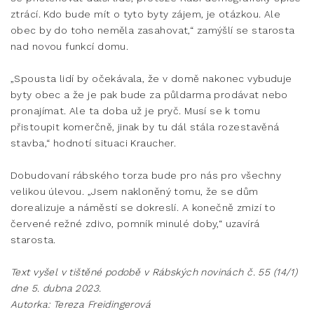
ztrácí. Kdo bude mít o tyto byty zájem, je otázkou. Ale
obec by do toho neměla zasahovat,“ zamýšlí se starosta
nad novou funkcí domu.
„Spousta lidí by očekávala, že v domě nakonec vybuduje
byty obec a že je pak bude za půldarma prodávat nebo
pronajímat. Ale ta doba už je pryč. Musí se k tomu
přistoupit komerčně, jinak by tu dál stála rozestavěná
stavba,“ hodnotí situaci Kraucher.
Dobudovaní rábského torza bude pro nás pro všechny
velikou úlevou. „Jsem nakloněný tomu, že se dům
dorealizuje a náměstí se dokreslí. A konečně zmizí to
červené režné zdivo, pomník minulé doby,“ uzavírá
starosta.
Text vyšel v tištěné podobě v Rábských novinách č. 55 (14/1)
dne 5. dubna 2023.
Autorka: Tereza Freidingerová