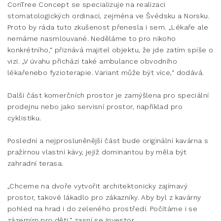
ConTree Concept
se specializuje na realizaci
stomatologických ordinací, zejména ve Švédsku a Norsku.
Proto by ráda tuto zkušenost přenesla i sem. „Lékaře ale
nemáme nasmlouvané. Neděláme to pro nikoho
konkrétního,“ přiznává majitel objektu, že jde zatím spíše o
vizi. „V úvahu přichází také ambulance obvodního
lékařenebo fyzioterapie. Variant může být více,“ dodává.
Další část komerčních prostor je zamýšlena pro speciální
prodejnu nebo jako servisní prostor, například pro
cyklistiku.
Poslední a nejprosluněnější část bude originální kavárna s
pražírnou vlastní kávy, jejíž dominantou by měla být
zahradní terasa.
„Chceme na dvoře vytvořit architektonicky zajímavý
prostor, takové lákadlo pro zákazníky. Aby byl z kavárny
pohled na hrad i do zeleného prostředí. Počítáme i se
zázemím pro děti,“ zasní se investor.