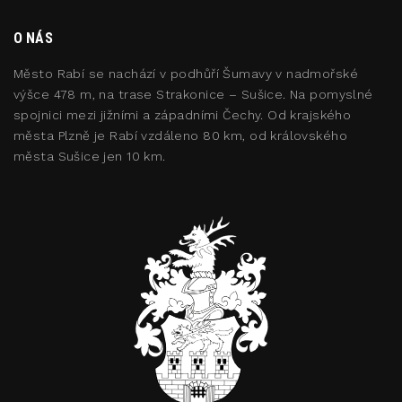
O NÁS
Město Rabí se nachází v podhůří Šumavy v nadmořské
výšce 478 m, na trase Strakonice – Sušice. Na pomyslné
spojnici mezi jižními a západními Čechy. Od krajského
města Plzně je Rabí vzdáleno 80 km, od královského
města Sušice jen 10 km.