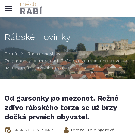
Rábské novinky
Domů
Rábské novinky
Od garsonky po mezonet. Režné zdivo rábského torza se
už brzy dočká prvních obyvatel.
Od garsonky po mezonet. Režné
zdivo rábského torza se už brzy
dočká prvních obyvatel.
14. 4. 2023 v 8.04 h
Tereza Freidingerová