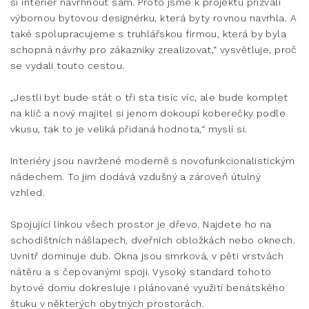
si interiér navrhnout sám. Proto jsme k projektu přizvali
výbornou bytovou designérku, která byty rovnou navrhla. A
také spolupracujeme s truhlářskou firmou, která by byla
schopná návrhy pro zákazníky zrealizovat,“ vysvětluje, proč
se vydali touto cestou.
„Jestli byt bude stát o tři sta tisíc víc, ale bude komplet
na klíč a nový majitel si jenom dokoupí koberečky podle
vkusu, tak to je veliká přidaná hodnota,“ myslí si.
Interiéry jsou navržené moderně s novofunkcionalistickým
nádechem. To jim dodává vzdušný a zároveň útulný
vzhled.
Spojující linkou všech prostor je dřevo. Najdete ho na
schodištních nášlapech, dveřních obložkách nebo oknech.
Uvnitř dominuje dub. Okna jsou smrková, v pěti vrstvách
nátěru a s čepovanými spoji. Vysoký standard tohoto
bytové domu dokresluje i plánované využití benátského
štuku v některých obytných prostorách.