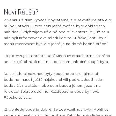
Noví Rábští?
Z venku už dům vypadá obyvatelně, ale zevnitř jde stále o
hrubou stavbu. Proto není ještě možné byty dohledat v
nabídce, i když zájem už o ně podle investora je. „Už se u
nás byli informovat dva mladí lidé ze Sušicka, jestli by si
mohli rezervovat byt. Ale ještě je na domě hodně práce.“
To potvrzuje i starosta Rabí Miroslav Kraucher, na kterého
se také již obrátili místní s dotazem ohledně koupě bytu.
Na to, kdo si nakonec byty koupí nebo pronajme, si
budeme muset ještě nějakou chvíli počkat. Jestli zde
budou žít na stálo, nebo sem budou jenom jezdit na
rekreaci, teprve uvidíme. Každopádně obec by nové
Rábské uvítala.
„Z pohledu obce je dobré, že zde vzniknou byty. Mohli by
se přistěhovat další lidé, protože Rabí demograficky spíše