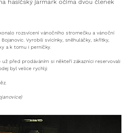
 na hasičský jarmark očima dvou členek
 konalo rozsvícení vánočního stromečku a vánoční
 Bojanovic. Vyrobili svícínky, sněhuláčky, skřítky,
ky a k tomu i perníčky.
 už před prodáváním si někteří zákazníci reservovali
dej byl velice rychlý.
eněz.
janovice)