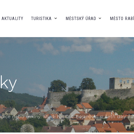
AKTUALITY
TURISTIKA
MĚSTSKÝ ÚŘAD
MĚSTO RAB
ky
dice nebo mikiny. Mladí hasiči z Bojanovic si šetří díky 