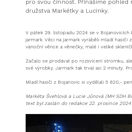
pro svou činnost. Přinášíme pohled
družstva Markétky a Lucinky.
V pátek 29. listopadu 2024 se v Bojanovicích
jarmark. Věci na jarmark vyráběli mladí hasiči z
vánoční věnce a věnečky, malé i veliké sklenič
Začalo se prodávat po rozsvícení stromku, ale
své výrobky. Jarmark tak trval asi 2 minuty. Pro
Mladí hasiči z Bojanovic si vydělali 5 820,- p
Markéta Švehlová a Lucie Jůnová (MH SDH Bo
text byl zaslán do redakce 22. prosince 2024