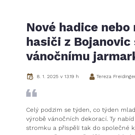
Nové hadice nebo 
hasiči z Bojanovic 
vánočnímu jarmar
8. 1. 2025 v 13.19 h
Tereza Freidinge
Celý podzim se týden, co týden mladí
výrobě vánočních dekorací. Ty nabídl
stromku a přispěli tak do společné