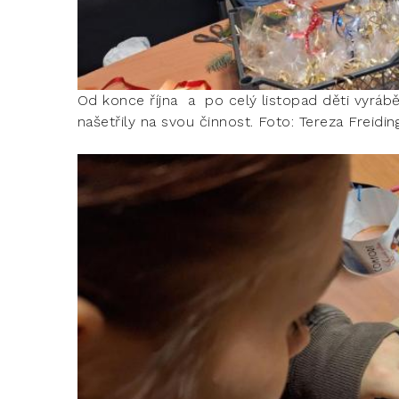
Od konce října a po celý listopad děti vyrábě
našetřily na svou činnost. Foto: Tereza Freidi