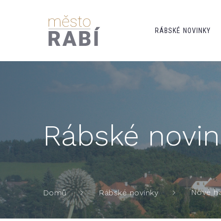
RÁBSKÉ NOVINKY
Rábské novin
Nové ha
Domů
Rábské novinky