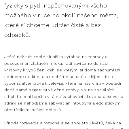
fyzicky s pytli napěchovanými všeho
možného v ruce po okolí našeho města,
které si chceme udržet čisté a bez
odpadků.
Ještě než nás teplé sluníčko vytáhne na zahrady a
posezení při zlatavém moku, rádi zavítáme do naší
knihovny k vypůjčení knih, se kterými si doma zachumlaní
sedneme do křesla a necháme se unést dějem. Je to
výborná alternativa k televizi, která na nás chrlí v poslední
době samé negativní válečné zprávy. Ani na sociálních
sítích to není lepší a v rámci zachování si svého duševního
zdraví se nehodláme zabývat ani hloupými a egoistickými
přestřelkami našich politiků.
Příroda rozkvetla a rozvoněla se spoustou květů, čeká na