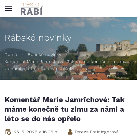
Rábské novinky
Domů
Rábské novinky
Komentář Marie Jamrichové: Tak máme konečně tu zimu
za námi a léto se do nás opřelo
Komentář Marie Jamrichové: Tak
máme konečně tu zimu za námi a
léto se do nás opřelo
25. 5. 2026 v 16.36 h
Tereza Freidingerová