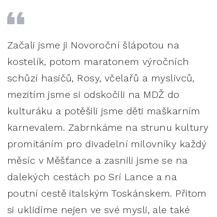
Začali jsme ji Novoroční šlápotou na
kostelík, potom maratonem výročních
schůzí hasičů, Rosy, včelařů a myslivců,
mezitím jsme si odskočili na MDŽ do
kulturáku a potěšili jsme děti maškarním
karnevalem. Zabrnkáme na strunu kultury
promítáním pro divadelní milovníky každý
měsíc v Měšťance a zasnili jsme se na
dalekých cestách po Srí Lance a na
poutní cestě italským Toskánskem. Přitom
si uklidíme nejen ve své mysli, ale také