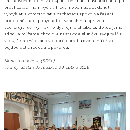
nás, abychom do ní vstoupili a ona nás zbaví starostí a při
procházkách nám vyčistí hlavu, nebo naopak donutí
vymýšlet a kombinovat a nacházet uspokojivá řešení
problémů. Jaro, pohyb a ten vzduch má opravdu
uzdravující účinky. Tak ho dýchejme zhluboka, dokud jsme
zdraví a můžeme chodit. A nastavme sluníčku svoji tvář s
vírou, že se vše zase v dobré obrátí a svět a náš život
půjdou dál s radostí a pokorou.
Marie Jamrichová (ROSa)
Text byl zaslán do redakce 20. dubna 2026