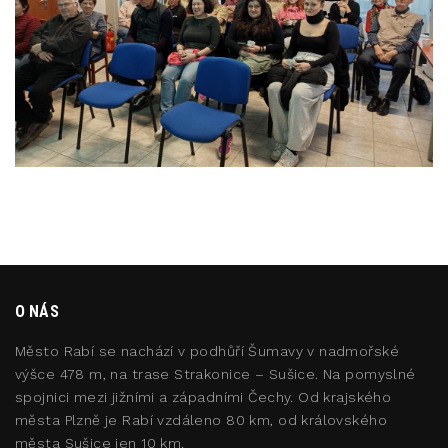
O NÁS
Město Rabí se nachází v podhůří Šumavy v nadmořské
výšce 478 m, na trase Strakonice – Sušice. Na pomyslné
spojnici mezi jižními a západními Čechy. Od krajského
města Plzně je Rabí vzdáleno 80 km, od královského
města Sušice jen 10 km.