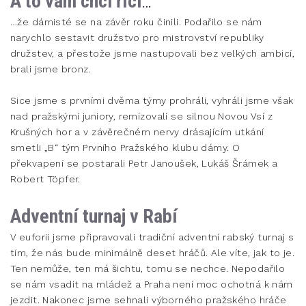
A to vám chci říci
…
…že dámisté se na závěr roku činili. Podařilo se nám
narychlo sestavit družstvo pro mistrovství republiky
družstev, a přestože jsme nastupovali bez velkých ambicí,
brali jsme bronz.
Sice jsme s prvními dvěma týmy prohráli, vyhráli jsme však
nad pražskými juniory, remizovali se silnou Novou Vsí z
Krušných hor a v závěrečném nervy drásajícím utkání
smetli „B“ tým Prvního Pražského klubu dámy. O
překvapení se postarali Petr Janoušek, Lukáš Šrámek a
Robert Töpfer.
Adventní turnaj v Rabí
V euforii jsme připravovali tradiční adventní rabský turnaj s
tím, že nás bude minimálně deset hráčů. Ale víte, jak to je.
Ten nemůže, ten má šichtu, tomu se nechce. Nepodařilo
se nám vsadit na mládež a Praha není moc ochotná k nám
jezdit. Nakonec jsme sehnali výborného pražského hráče