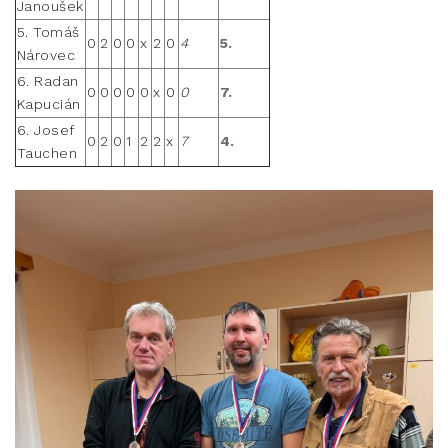
Janoušek
5. Tomáš
0
2
0
0
x
2
0
4
5.
Nárovec
6. Radan
0
0
0
0
0
x
0
0
7.
Kapucián
6. Josef
0
2
0
1
2
2
x
7
4.
Tauchen