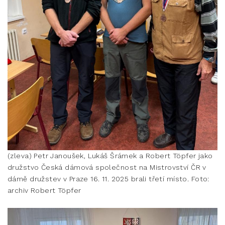
(zleva) Petr Janoušek, Lukáš Šrámek a Robert Töpfer jako
družstvo Česká dámová společnost na Mistrovství ČR v
dámě družstev v Praze 16. 11. 2025 brali třetí místo. Foto:
archiv Robert Töpfer