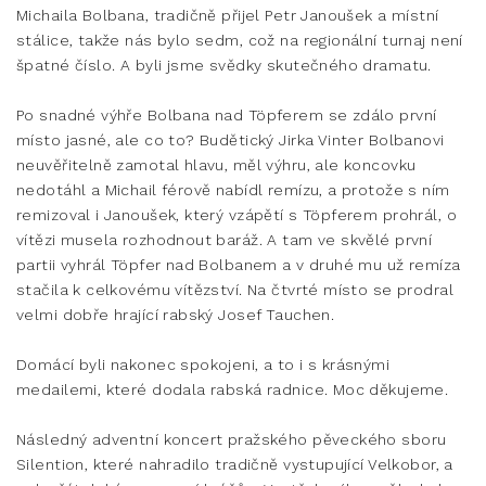
Michaila Bolbana, tradičně přijel Petr Janoušek a místní
stálice, takže nás bylo sedm, což na regionální turnaj není
špatné číslo. A byli jsme svědky skutečného dramatu.
Po snadné výhře Bolbana nad Töpferem se zdálo první
místo jasné, ale co to? Budětický Jirka Vinter Bolbanovi
neuvěřitelně zamotal hlavu, měl výhru, ale koncovku
nedotáhl a Michail férově nabídl remízu, a protože s ním
remizoval i Janoušek, který vzápětí s Töpferem prohrál, o
vítězi musela rozhodnout baráž. A tam ve skvělé první
partii vyhrál Töpfer nad Bolbanem a v druhé mu už remíza
stačila k celkovému vítězství. Na čtvrté místo se prodral
velmi dobře hrající rabský Josef Tauchen.
Domácí byli nakonec spokojeni, a to i s krásnými
medailemi, které dodala rabská radnice. Moc děkujeme.
Následný adventní koncert pražského pěveckého sboru
Silention, které nahradilo tradičně vystupující Velkobor, a