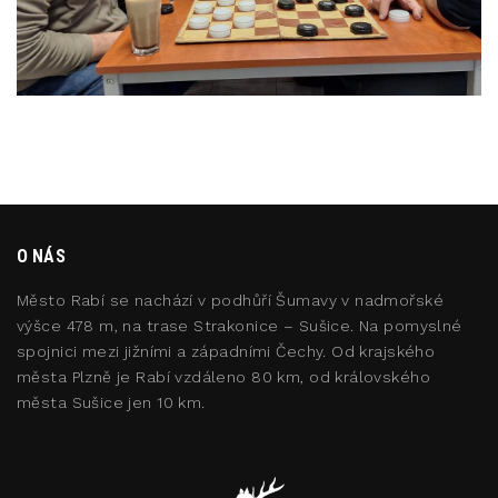
O NÁS
Město Rabí se nachází v podhůří Šumavy v nadmořské
výšce 478 m, na trase Strakonice – Sušice. Na pomyslné
spojnici mezi jižními a západními Čechy. Od krajského
města Plzně je Rabí vzdáleno 80 km, od královského
města Sušice jen 10 km.