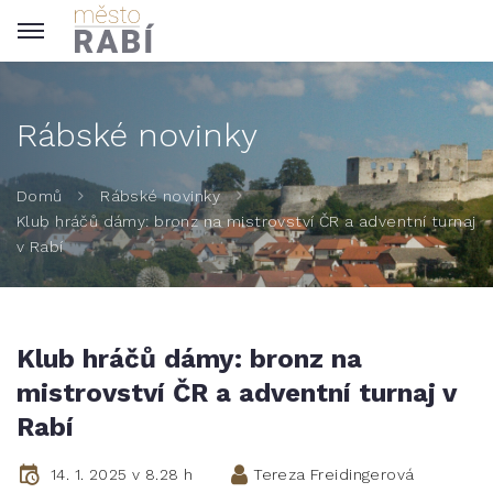
Rábské novinky
Domů
Rábské novinky
Klub hráčů dámy: bronz na mistrovství ČR a adventní turnaj
v Rabí
Klub hráčů dámy: bronz na
mistrovství ČR a adventní turnaj v
Rabí
14. 1. 2025 v 8.28 h
Tereza Freidingerová