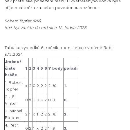
pak přátelské posezení hráčů u Vystřelenýho vočka byla
příjemná tečka za celou povedenou sezónou.
Robert Töpfer (RN)
text byl zaslán do redakce 12. ledna 2025
Tabulka výsledků 6. ročník open turnaje v dámě Rabí
8.12.2024
Jméno/
číslo
1
2
3
4
5
6
7
body
pořadí
hráče
1. Robert
x
2
0
2
2
2
2
10
1.
Töpfer
2. Jiří
0
x
1
0
0
2
0
3
6.
Vinter
3. Michal
2
1
x
1
2
2
2
10
2.
Bolban
4. Petr
0
2
1
x
2
2
1
8
3.