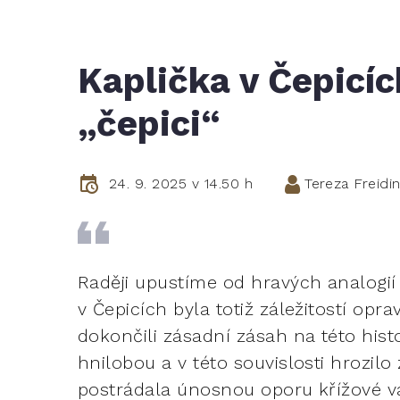
Kaplička v Čepicí
„čepici“
24. 9. 2025 v 14.50 h
Tereza Freidi
Raději upustíme od hravých analogií
v Čepicích byla totiž záležitostí op
dokončili zásadní zásah na této hist
hnilobou a v této souvislosti hrozilo
postrádala únosnou oporu křížové va