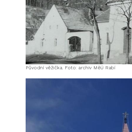
Původní věžička. Foto: archiv MěÚ Rabí