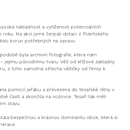
í vysoká nákladnost a vytíženost potenciálních
o roku. Na akci jsme čerpali dotaci z Plzeňského
 tisíc korun potřebných na opravu.
podobě byla archivní fotografie, která nám
 – jejímu původnímu tvaru. Věž od křížové základny
ru, z toho samotná střecha věžičky od římsy k
ána pomocí jeřábu a převezena do tesařské dílny v
dvě části a skončila na vozovce. Tesaři tak měli
ém stavu.
 stala bezpečnou a krásnou dominantu obce, která si
nerace.