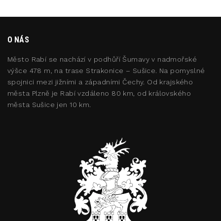
O NÁS
Město Rabí se nachází v podhůří Šumavy v nadmořské
výšce 478 m, na trase Strakonice – Sušice. Na pomyslné
spojnici mezi jižními a západními Čechy. Od krajského
města Plzně je Rabí vzdáleno 80 km, od královského
města Sušice jen 10 km.