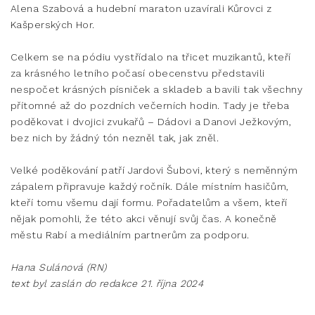
Alena Szabová a hudební maraton uzavírali Kůrovci z
Kašperských Hor.
Celkem se na pódiu vystřídalo na třicet muzikantů, kteří
za krásného letního počasí obecenstvu představili
nespočet krásných písniček a skladeb a bavili tak všechny
přítomné až do pozdních večerních hodin. Tady je třeba
poděkovat i dvojici zvukařů – Dádovi a Danovi Ježkovým,
bez nich by žádný tón nezněl tak, jak zněl.
Velké poděkování patří Jardovi Šubovi, který s neměnným
zápalem připravuje každý ročník. Dále místním hasičům,
kteří tomu všemu dají formu. Pořadatelům a všem, kteří
nějak pomohli, že této akci věnují svůj čas. A konečně
městu Rabí a mediálním partnerům za podporu.
Hana Sulánová (RN)
text byl zaslán do redakce 21. října 2024