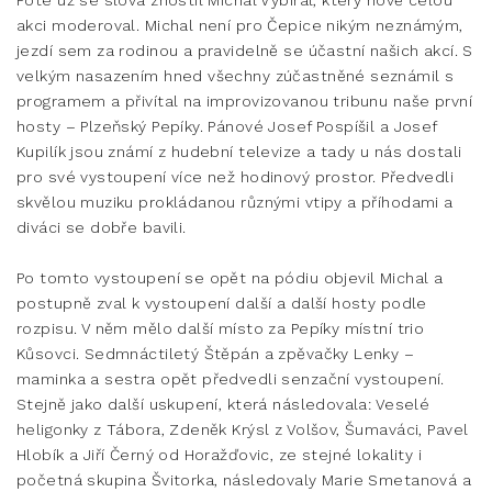
akci moderoval. Michal není pro Čepice nikým neznámým,
jezdí sem za rodinou a pravidelně se účastní našich akcí. S
velkým nasazením hned všechny zúčastněné seznámil s
programem a přivítal na improvizovanou tribunu naše první
hosty – Plzeňský Pepíky. Pánové Josef Pospíšil a Josef
Kupilík jsou známí z hudební televize a tady u nás dostali
pro své vystoupení více než hodinový prostor. Předvedli
skvělou muziku prokládanou různými vtipy a příhodami a
diváci se dobře bavili.
Po tomto vystoupení se opět na pódiu objevil Michal a
postupně zval k vystoupení další a další hosty podle
rozpisu. V něm mělo další místo za Pepíky místní trio
Kůsovci. Sedmnáctiletý Štěpán a zpěvačky Lenky –
maminka a sestra opět předvedli senzační vystoupení.
Stejně jako další uskupení, která následovala: Veselé
heligonky z Tábora, Zdeněk Krýsl z Volšov, Šumaváci, Pavel
Hlobík a Jiří Černý od Horažďovic, ze stejné lokality i
početná skupina Švitorka, následovaly Marie Smetanová a