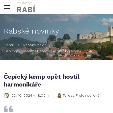
Rábské novinky
Domů
Rábské novinky
Čepický kemp opět hostil harmonikáře
Čepický kemp opět hostil
harmonikáře
22. 10. 2024 v 18.02 h
Tereza Freidingerová