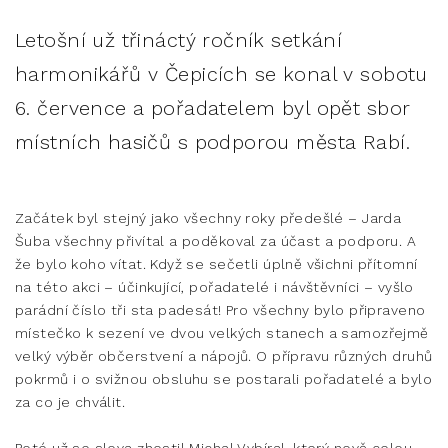
Letošní už třináctý ročník setkání
harmonikářů v Čepicích se konal v sobotu
6. července a pořadatelem byl opět sbor
místních hasičů s podporou města Rabí.
Začátek byl stejný jako všechny roky předešlé – Jarda
Šuba všechny přivítal a poděkoval za účast a podporu. A
že bylo koho vítat. Když se sečetli úplně všichni přítomní
na této akci – účinkující, pořadatelé i návštěvníci – vyšlo
parádní číslo tři sta padesát! Pro všechny bylo připraveno
místečko k sezení ve dvou velkých stanech a samozřejmě
velký výběr občerstvení a nápojů. O přípravu různých druhů
pokrmů i o svižnou obsluhu se postarali pořadatelé a bylo
za co je chválit.
Poté už se slova zhostil Michal Vybíral, který nově celou