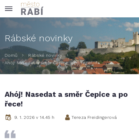
Rábské novinky
Domů
Rábské novinky
Ahój! Nasedat a směr Čepice a po řece!
Ahój! Nasedat a směr Čepice a po
řece!
9. 1. 2026 v 14.45 h
Tereza Freidingerová