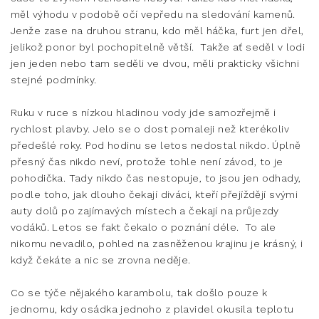
měl výhodu v podobě očí vepředu na sledování kamenů.
Jenže zase na druhou stranu, kdo měl háčka, furt jen dřel,
jelikož ponor byl pochopitelně větší. Takže ať seděl v lodi
jen jeden nebo tam seděli ve dvou, měli prakticky všichni
stejné podmínky.
Ruku v ruce s nízkou hladinou vody jde samozřejmě i
rychlost plavby. Jelo se o dost pomaleji než kterékoliv
předešlé roky. Pod hodinu se letos nedostal nikdo. Úplně
přesný čas nikdo neví, protože tohle není závod, to je
pohodička. Tady nikdo čas nestopuje, to jsou jen odhady,
podle toho, jak dlouho čekají diváci, kteří přejíždějí svými
auty dolů po zajímavých místech a čekají na průjezdy
vodáků. Letos se fakt čekalo o poznání déle. To ale
nikomu nevadilo, pohled na zasněženou krajinu je krásný, i
když čekáte a nic se zrovna neděje.
Co se týče nějakého karambolu, tak došlo pouze k
jednomu, kdy osádka jednoho z plavidel okusila teplotu