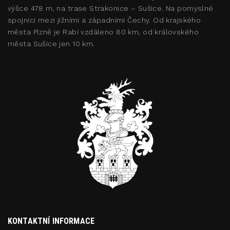
výšce 478 m, na trase Strakonice – Sušice. Na pomyslné
spojnici mezi jižními a západními Čechy. Od krajského
města Plzně je Rabí vzdáleno 80 km, od královského
města Sušice jen 10 km.
KONTAKTNÍ INFORMACE