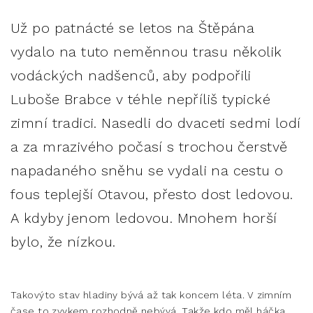
Už po patnácté se letos na Štěpána
vydalo na tuto neměnnou trasu několik
vodáckých nadšenců, aby podpořili
Luboše Brabce v téhle nepříliš typické
zimní tradici. Nasedli do dvaceti sedmi lodí
a za mrazivého počasí s trochou čerstvě
napadaného sněhu se vydali na cestu o
fous teplejší Otavou, přesto dost ledovou.
A kdyby jenom ledovou. Mnohem horší
bylo, že nízkou.
Takovýto stav hladiny bývá až tak koncem léta. V zimním
čase to zvykem rozhodně nebývá. Takže kdo měl háčka,