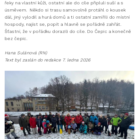
řeky na vlastní kůži, ostatní ale do cíle připluli suší a s
úsměvem. Někdo si trasu samovolně protáhl o kousek
dál, jiný vylodil a hurá domů a ti ostatní zamířili do místní
hospody, najíst se, popít a hlavně se pořádně zahřát.
Šťastní, že v pořádku dorazili do cíle. Do Čepic a konečně
bez čepic.
Hana Sulánová (RN)
Text byl zaslán do redakce 7. ledna 2026