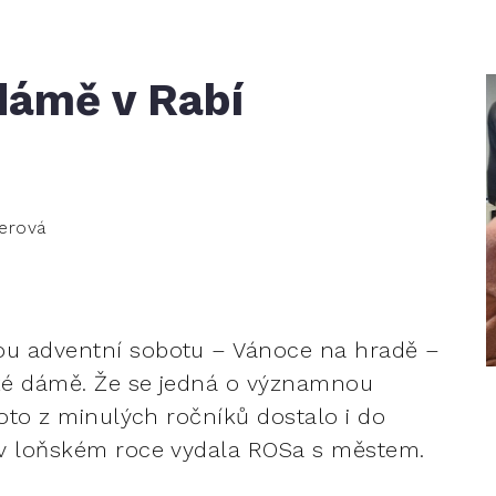
dámě v Rabí
gerová
ou adventní sobotu – Vánoce na hradě –
eské dámě. Že se jedná o významnou
foto z minulých ročníků dostalo i do
ý v loňském roce vydala ROSa s městem.