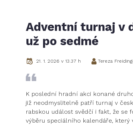
Adventní turnaj v 
už po sedmé
21. 1. 2026 v 13.37 h
Tereza Freidin
K poslední hradní akci konané druh
již neodmyslitelně patří turnaj v č
rabskou událost svědčí i fakt, že se 
výběru speciálního kalendáře, kter