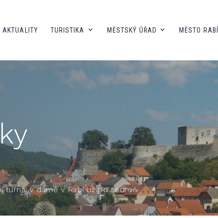
AKTUALITY
TURISTIKA
MĚSTSKÝ ÚŘAD
MĚSTO RAB
ky
í turnaj v dámě v Rabí už po sedmé