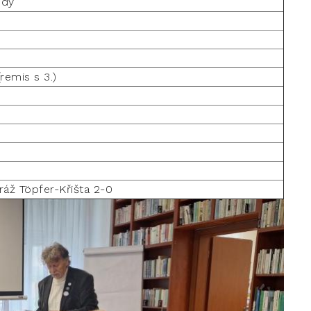
ody
(remis s 3.)
ráž Töpfer-Křišta 2-0