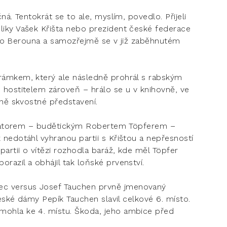
á. Tentokrát se to ale, myslím, povedlo. Přijeli
iky Vašek Křišta nebo prezident české federace
 nebo Berouna a samozřejmě se v již zaběhnutém
rámkem, který ale následně prohrál s rabským
 hostitelem zároveň – hrálo se u v knihovně, ve
ečně skvostné představení.
anizátorem – budětickým Robertem Töpferem –
nedotáhl vyhranou partii s Křištou a nepřesností
artii o vítězi rozhodla baráž, kde měl Töpfer
razil a obhájil tak loňské prvenství.
c versus Josef Tauchen prvně jmenovaný
české dámy Pepík Tauchen slavil celkové 6. místo.
ohla ke 4. místu. Škoda, jeho ambice před