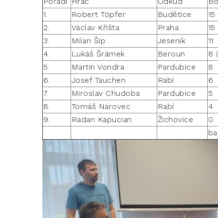
Pořadí
Hráč
Odkud
B
1.
Robert Töpfer
Budětice
15
2.
Václav Křišta
Praha
15
3.
Milan Šíp
Jeseník
11
4.
Lukáš Šrámek
Beroun
8 
5.
Martin Vondra
Pardubice
8
6.
Josef Tauchen
Rabí
6
7.
Miroslav Chudoba
Pardubice
5
8.
Tomáš Nárovec
Rabí
4
9.
Radan Kapucian
Žichovice
0
ba