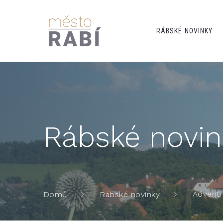
RÁBSKÉ NOVINKY
Rábské novin
Adventn
Domů
Rábské novinky