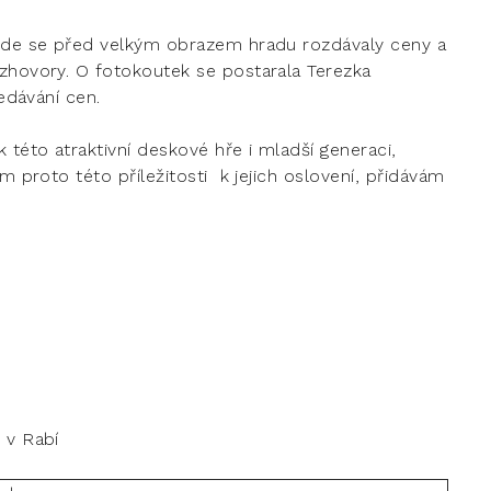
 kde se před velkým obrazem hradu rozdávaly ceny a
ozhovory. O fotokoutek se postarala Terezka
ředávání cen.
této atraktivní deskové hře i mladší generaci,
m proto této příležitosti k jejich oslovení, přidávám
öpfer
31087
 v Rabí